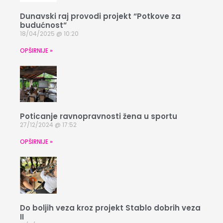
Dunavski raj provodi projekt “Potkove za
budućnost“
18/04/2025
10:20
OPŠIRNIJE »
Poticanje ravnopravnosti žena u sportu
27/12/2024
17:52
OPŠIRNIJE »
Do boljih veza kroz projekt Stablo dobrih veza
II