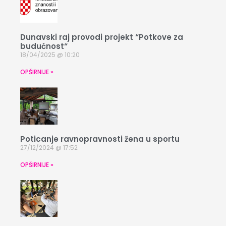
Dunavski raj provodi projekt “Potkove za
budućnost“
18/04/2025
10:20
OPŠIRNIJE »
Poticanje ravnopravnosti žena u sportu
27/12/2024
17:52
OPŠIRNIJE »