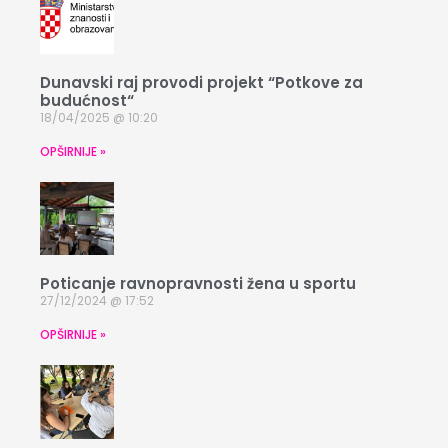
Dunavski raj provodi projekt “Potkove za
budućnost“
18/04/2025
10:20
OPŠIRNIJE »
Poticanje ravnopravnosti žena u sportu
27/12/2024
17:52
OPŠIRNIJE »