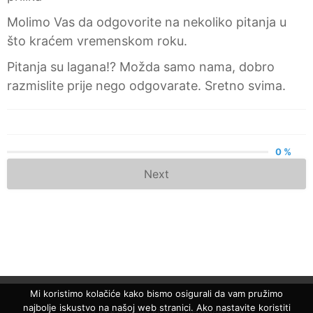
Molimo Vas da odgovorite na nekoliko pitanja u
što kraćem vremenskom roku.
Pitanja su lagana!? Možda samo nama, dobro
razmislite prije nego odgovarate. Sretno svima.
0 %
Next
Mi koristimo kolačiće kako bismo osigurali da vam pružimo
najbolje iskustvo na našoj web stranici. Ako nastavite koristiti