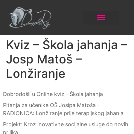
Kviz – Škola jahanja –
Josp Matoš –
Lonžiranje
Dobrodošli u Online kviz - Škola jahanja
Pitanja za učenike OŠ Josipa Matoša -
RADIONICA: Lonžiranje prije terapijskog jahanja
Projekt: Kroz inovativne socijalne usluge do novih
prilika