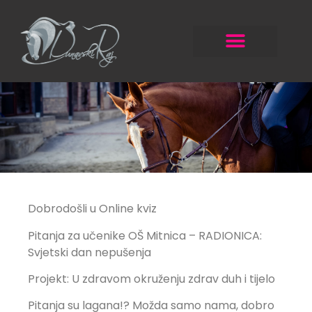
Dobrodošli u Online kviz
Pitanja za učenike OŠ Mitnica – RADIONICA:
Svjetski dan nepušenja
Projekt: U zdravom okruženju zdrav duh i tijelo
Pitanja su lagana!? Možda samo nama, dobro