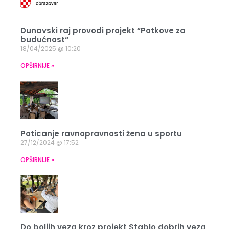
Dunavski raj provodi projekt “Potkove za
budućnost“
18/04/2025
10:20
OPŠIRNIJE »
Poticanje ravnopravnosti žena u sportu
27/12/2024
17:52
OPŠIRNIJE »
Do boljih veza kroz projekt Stablo dobrih veza